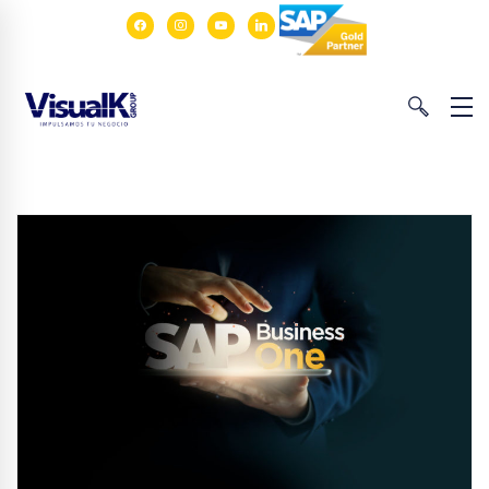
facebook
instagram
youtube
linkedin