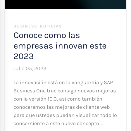
,
BUSINESS
NOTICIAS
Conoce como las
empresas innovan este
2023
Julio 05, 2023
La innovación está en la vanguardia y SAP
Business One trae consigo nuevas mejoras
con la versión 10.0, así como también
conoceremos las mejoras de cliente web
para que ustedes puedan visualizar todo lo
concerniente a este nuevo concepto …