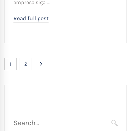
empresa siga …
Read full post
1
2
Búsqueda
para
SEARC