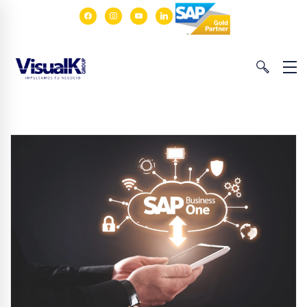
facebook
instagram
youtube
linkedin