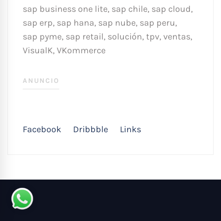
sap business one lite
,
sap chile
,
sap cloud
,
sap erp
,
sap hana
,
sap nube
,
sap peru
,
sap pyme
,
sap retail
,
solución
,
tpv
,
ventas
,
VisualK
,
VKommerce
ANUNCIO
Facebook
Dribbble
Links