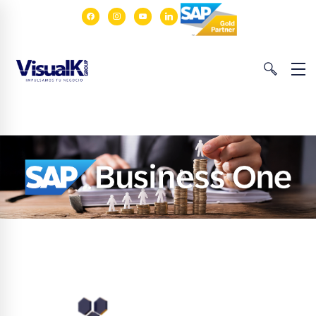
facebook
instagram
youtube
linkedin