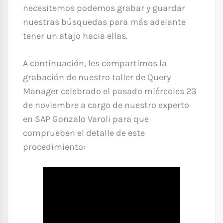
necesitemos podemos grabar y guardar
nuestras búsquedas para más adelante
tener un atajo hacia ellas.
A continuación, les compartimos la
grabación de nuestro taller de Query
Manager celebrado el pasado miércoles 23
de noviembre a cargo de nuestro experto
en SAP Gonzalo Varoli para que
comprueben el detalle de este
procedimiento: