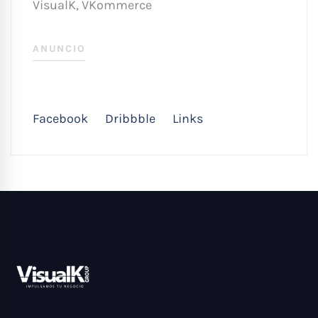
VisualK
,
VKommerce
ANUNCIO
Facebook
Dribbble
Links