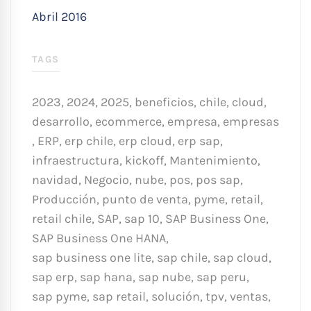
Abril 2016
TAGS
2023
,
2024
,
2025
,
beneficios
,
chile
,
cloud
,
desarrollo
,
ecommerce
,
empresa
,
empresas
,
ERP
,
erp chile
,
erp cloud
,
erp sap
,
infraestructura
,
kickoff
,
Mantenimiento
,
navidad
,
Negocio
,
nube
,
pos
,
pos sap
,
Producción
,
punto de venta
,
pyme
,
retail
,
retail chile
,
SAP
,
sap 10
,
SAP Business One
,
SAP Business One HANA
,
sap business one lite
,
sap chile
,
sap cloud
,
sap erp
,
sap hana
,
sap nube
,
sap peru
,
sap pyme
,
sap retail
,
solución
,
tpv
,
ventas
,