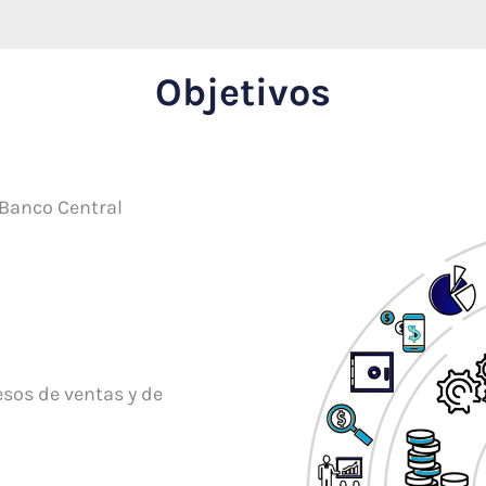
Objetivos
 Banco Central
esos de ventas y de