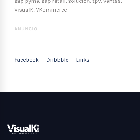
sap pyme
,
sap retail
,
solución
,
tpv
,
ventas
,
VisualK
,
VKommerce
ANUNCIO
Facebook
Dribbble
Links