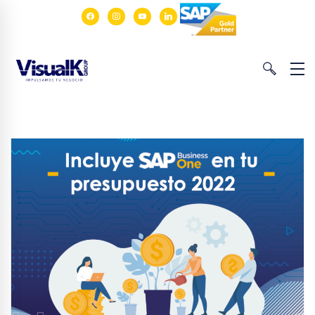
facebook
instagram
youtube
linkedin