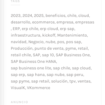
TAGS
2023
,
2024
,
2025
,
beneficios
,
chile
,
cloud
,
desarrollo
,
ecommerce
,
empresa
,
empresas
,
ERP
,
erp chile
,
erp cloud
,
erp sap
,
infraestructura
,
kickoff
,
Mantenimiento
,
navidad
,
Negocio
,
nube
,
pos
,
pos sap
,
Producción
,
punto de venta
,
pyme
,
retail
,
retail chile
,
SAP
,
sap 10
,
SAP Business One
,
SAP Business One HANA
,
sap business one lite
,
sap chile
,
sap cloud
,
sap erp
,
sap hana
,
sap nube
,
sap peru
,
sap pyme
,
sap retail
,
solución
,
tpv
,
ventas
,
VisualK
,
VKommerce
ANUNCIO