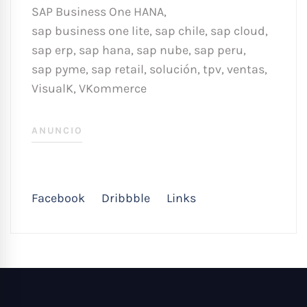
SAP Business One HANA
,
sap business one lite
,
sap chile
,
sap cloud
,
sap erp
,
sap hana
,
sap nube
,
sap peru
,
sap pyme
,
sap retail
,
solución
,
tpv
,
ventas
,
VisualK
,
VKommerce
ANUNCIO
Facebook
Dribbble
Links