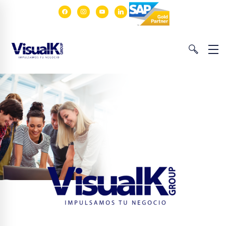
facebook
instagram
youtube
linkedin