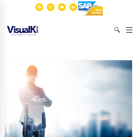
facebook
instagram
youtube
linkedin