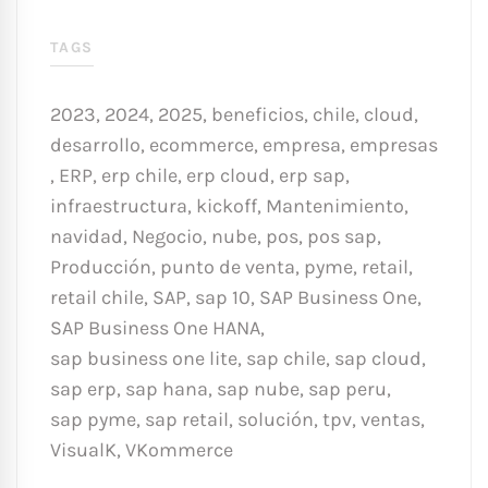
TAGS
2023
,
2024
,
2025
,
beneficios
,
chile
,
cloud
,
desarrollo
,
ecommerce
,
empresa
,
empresas
,
ERP
,
erp chile
,
erp cloud
,
erp sap
,
infraestructura
,
kickoff
,
Mantenimiento
,
navidad
,
Negocio
,
nube
,
pos
,
pos sap
,
Producción
,
punto de venta
,
pyme
,
retail
,
retail chile
,
SAP
,
sap 10
,
SAP Business One
,
SAP Business One HANA
,
sap business one lite
,
sap chile
,
sap cloud
,
sap erp
,
sap hana
,
sap nube
,
sap peru
,
sap pyme
,
sap retail
,
solución
,
tpv
,
ventas
,
VisualK
,
VKommerce