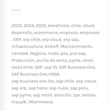
TAGS
2023
,
2024
,
2025
,
beneficios
,
chile
,
cloud
,
desarrollo
,
ecommerce
,
empresa
,
empresas
,
ERP
,
erp chile
,
erp cloud
,
erp sap
,
infraestructura
,
kickoff
,
Mantenimiento
,
navidad
,
Negocio
,
nube
,
pos
,
pos sap
,
Producción
,
punto de venta
,
pyme
,
retail
,
retail chile
,
SAP
,
sap 10
,
SAP Business One
,
SAP Business One HANA
,
sap business one lite
,
sap chile
,
sap cloud
,
sap erp
,
sap hana
,
sap nube
,
sap peru
,
sap pyme
,
sap retail
,
solución
,
tpv
,
ventas
,
VisualK
,
VKommerce