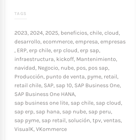
TAGS
2023
,
2024
,
2025
,
beneficios
,
chile
,
cloud
,
desarrollo
,
ecommerce
,
empresa
,
empresas
,
ERP
,
erp chile
,
erp cloud
,
erp sap
,
infraestructura
,
kickoff
,
Mantenimiento
,
navidad
,
Negocio
,
nube
,
pos
,
pos sap
,
Producción
,
punto de venta
,
pyme
,
retail
,
retail chile
,
SAP
,
sap 10
,
SAP Business One
,
SAP Business One HANA
,
sap business one lite
,
sap chile
,
sap cloud
,
sap erp
,
sap hana
,
sap nube
,
sap peru
,
sap pyme
,
sap retail
,
solución
,
tpv
,
ventas
,
VisualK
,
VKommerce