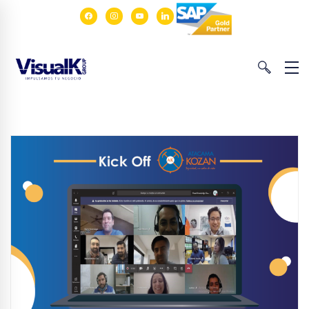
facebook
instagram
youtube
linkedin