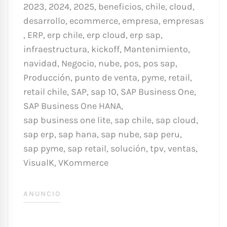
2023
,
2024
,
2025
,
beneficios
,
chile
,
cloud
,
desarrollo
,
ecommerce
,
empresa
,
empresas
,
ERP
,
erp chile
,
erp cloud
,
erp sap
,
infraestructura
,
kickoff
,
Mantenimiento
,
navidad
,
Negocio
,
nube
,
pos
,
pos sap
,
Producción
,
punto de venta
,
pyme
,
retail
,
retail chile
,
SAP
,
sap 10
,
SAP Business One
,
SAP Business One HANA
,
sap business one lite
,
sap chile
,
sap cloud
,
sap erp
,
sap hana
,
sap nube
,
sap peru
,
sap pyme
,
sap retail
,
solución
,
tpv
,
ventas
,
VisualK
,
VKommerce
ANUNCIO