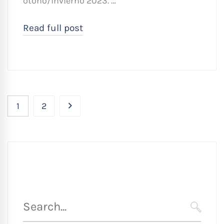
otoño/invierno 2023. …
Read full post
1
2
Búsqueda
para
SEARC