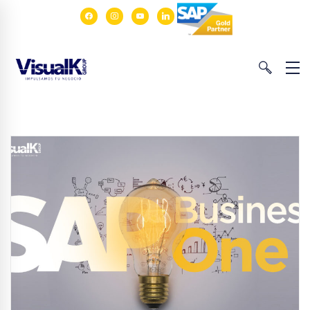
facebook
instagram
youtube
linkedin