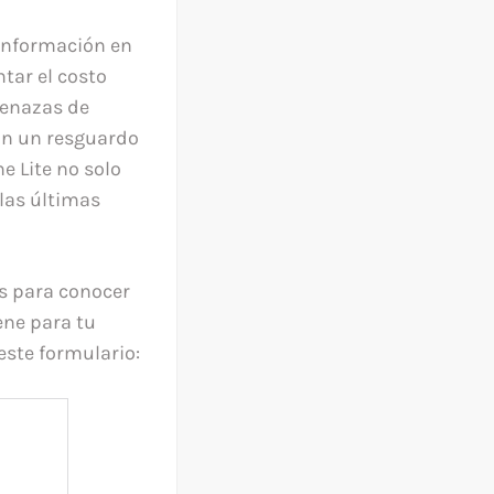
 información en
ntar el costo
menazas de
con un resguardo
e Lite no solo
 las últimas
s para conocer
ene para tu
este formulario: