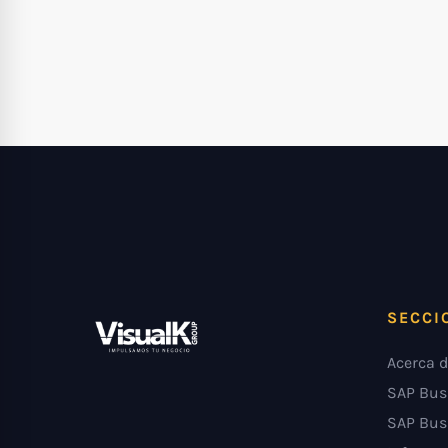
SECCI
Acerca d
SAP Bus
SAP Bus