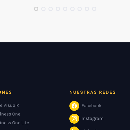
ONES
NUESTRAS REDES
e VisualK
Facebook
iness One
Instagram
iness One Lite