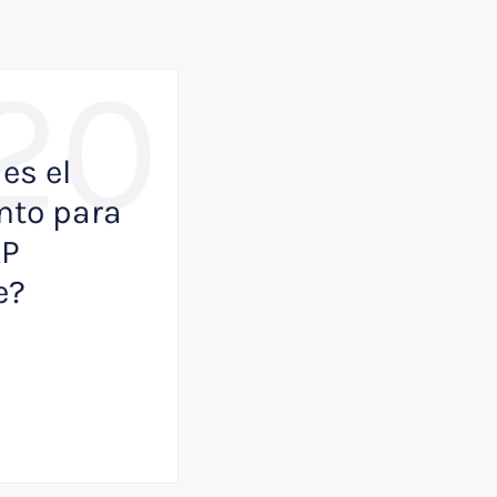
20
,
BUSINESS
NOTICIAS
es el
Como VisualK p
to para
ayudar a que tu
AP
empresa juegue
e?
primera división
Julio 13, 2026