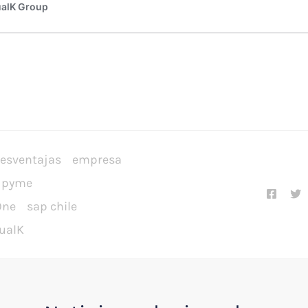
esventajas
empresa
pyme
One
sap chile
sualK