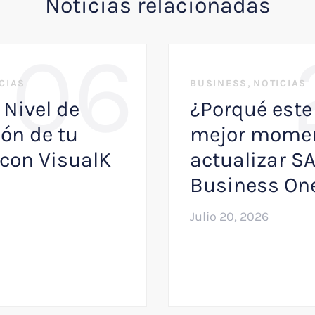
Noticias relacionadas
06
,
CIAS
BUSINESS
NOTICIAS
 Nivel de
¿Porqué este 
ón de tu
mejor momen
con VisualK
actualizar S
Business On
Julio 20, 2026