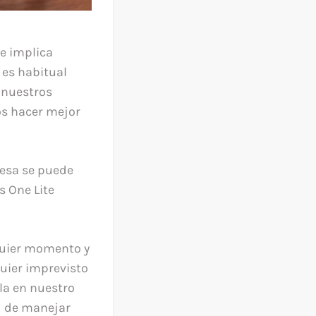
ue implica
 es habitual
r nuestros
os hacer mejor
resa se puede
s One Lite
lquier momento y
quier imprevisto
la en nuestro
d de manejar