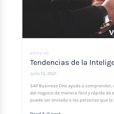
NOTICIAS
Tendencias de la Inteli
Julio 13, 2021
SAP Business One ayuda a comprender, an
del negocio de manera fácil y rápida de e
puede ser enviada a las personas que l
Read full post