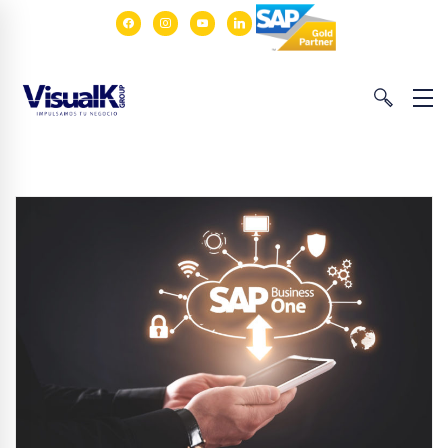
facebook
instagram
youtube
linkedin