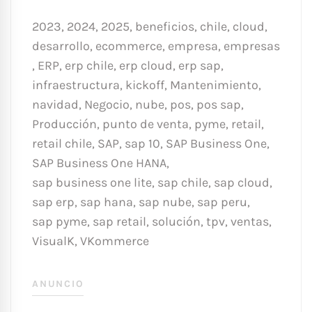
2023
,
2024
,
2025
,
beneficios
,
chile
,
cloud
,
desarrollo
,
ecommerce
,
empresa
,
empresas
,
ERP
,
erp chile
,
erp cloud
,
erp sap
,
infraestructura
,
kickoff
,
Mantenimiento
,
navidad
,
Negocio
,
nube
,
pos
,
pos sap
,
Producción
,
punto de venta
,
pyme
,
retail
,
retail chile
,
SAP
,
sap 10
,
SAP Business One
,
SAP Business One HANA
,
sap business one lite
,
sap chile
,
sap cloud
,
sap erp
,
sap hana
,
sap nube
,
sap peru
,
sap pyme
,
sap retail
,
solución
,
tpv
,
ventas
,
VisualK
,
VKommerce
ANUNCIO