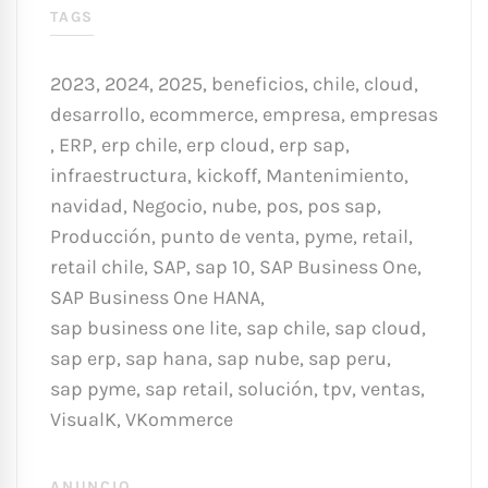
TAGS
2023
,
2024
,
2025
,
beneficios
,
chile
,
cloud
,
desarrollo
,
ecommerce
,
empresa
,
empresas
,
ERP
,
erp chile
,
erp cloud
,
erp sap
,
infraestructura
,
kickoff
,
Mantenimiento
,
navidad
,
Negocio
,
nube
,
pos
,
pos sap
,
Producción
,
punto de venta
,
pyme
,
retail
,
retail chile
,
SAP
,
sap 10
,
SAP Business One
,
SAP Business One HANA
,
sap business one lite
,
sap chile
,
sap cloud
,
sap erp
,
sap hana
,
sap nube
,
sap peru
,
sap pyme
,
sap retail
,
solución
,
tpv
,
ventas
,
VisualK
,
VKommerce
ANUNCIO