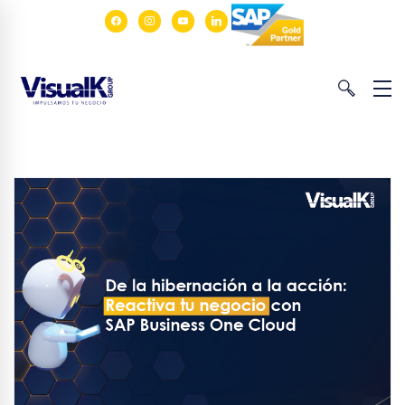
facebook
instagram
youtube
linkedin