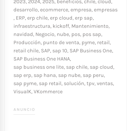
2023
,
2024
,
2025
,
beneficios
,
chile
,
cloud
,
desarrollo
,
ecommerce
,
empresa
,
empresas
,
ERP
,
erp chile
,
erp cloud
,
erp sap
,
infraestructura
,
kickoff
,
Mantenimiento
,
navidad
,
Negocio
,
nube
,
pos
,
pos sap
,
Producción
,
punto de venta
,
pyme
,
retail
,
retail chile
,
SAP
,
sap 10
,
SAP Business One
,
SAP Business One HANA
,
sap business one lite
,
sap chile
,
sap cloud
,
sap erp
,
sap hana
,
sap nube
,
sap peru
,
sap pyme
,
sap retail
,
solución
,
tpv
,
ventas
,
VisualK
,
VKommerce
ANUNCIO