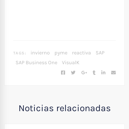
invierno
pyme
reactiva
SAP
TAGS:
SAP Business One
VisualK
Noticias relacionadas