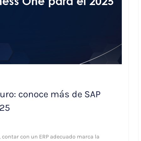
uturo: conoce más de SAP
025
s, contar con un ERP adecuado marca la