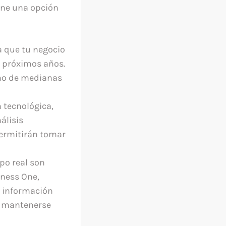
One una opción
a que tu negocio
s próximos años.
omo de medianas
 tecnológica,
álisis
permitirán tomar
po real son
iness One,
a información
ra mantenerse