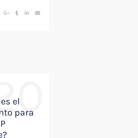
20
,
BUSINESS
NOTICIAS
es el
Como VisualK p
to para
ayudar a que tu
AP
empresa juegue
e?
primera división