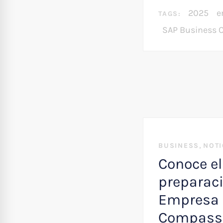
2025
e
TAGS:
SAP Business 
,
BUSINESS
NOTI
Conoce el
preparaci
Empresa 
Compass