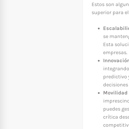
Estos son algun
superior para el
Escalabili
se manteng
Esta soluc
empresas.
Innovació
integrando 
predictivo
decisiones
Movilidad 
imprescind
puedes ges
crítica de
competitiv