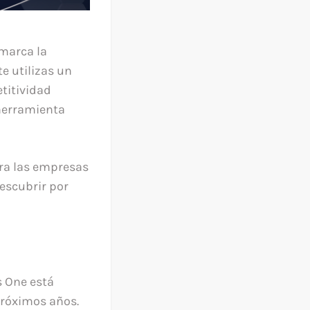
marca la
e utilizas un
titividad
herramienta
ara las empresas
escubrir por
s One está
próximos años.