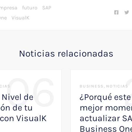
mpresa
futuro
SAP
One
VisualK
Noticias relacionadas
06
,
CIAS
BUSINESS
NOTICIAS
 Nivel de
¿Porqué este 
ón de tu
mejor momen
con VisualK
actualizar S
Business On