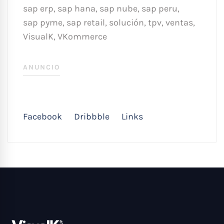
sap erp
,
sap hana
,
sap nube
,
sap peru
,
sap pyme
,
sap retail
,
solución
,
tpv
,
ventas
,
VisualK
,
VKommerce
ANUNCIO
Facebook
Dribbble
Links