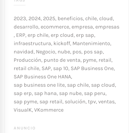
TAGS
2023
,
2024
,
2025
,
beneficios
,
chile
,
cloud
,
desarrollo
,
ecommerce
,
empresa
,
empresas
,
ERP
,
erp chile
,
erp cloud
,
erp sap
,
infraestructura
,
kickoff
,
Mantenimiento
,
navidad
,
Negocio
,
nube
,
pos
,
pos sap
,
Producción
,
punto de venta
,
pyme
,
retail
,
retail chile
,
SAP
,
sap 10
,
SAP Business One
,
SAP Business One HANA
,
sap business one lite
,
sap chile
,
sap cloud
,
sap erp
,
sap hana
,
sap nube
,
sap peru
,
sap pyme
,
sap retail
,
solución
,
tpv
,
ventas
,
VisualK
,
VKommerce
ANUNCIO