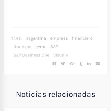
argentina
empresa
financiero
TAGS:
finanzas
pyme
SAP
SAP Business One
VisualK
Noticias relacionadas