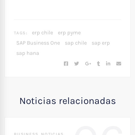
erp chile
erp pyme
TAGS:
SAP Business One
sap chile
sap erp
sap hana
Noticias relacionadas
,
BUSINESS
NOTICIAS