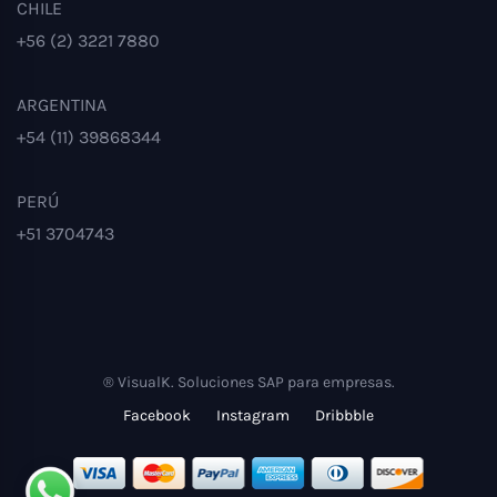
CHILE
+56 (2) 3221 7880
ARGENTINA
+54 (11) 39868344
PERÚ
+51 3704743
® VisualK. Soluciones SAP para empresas.
Facebook
Instagram
Dribbble