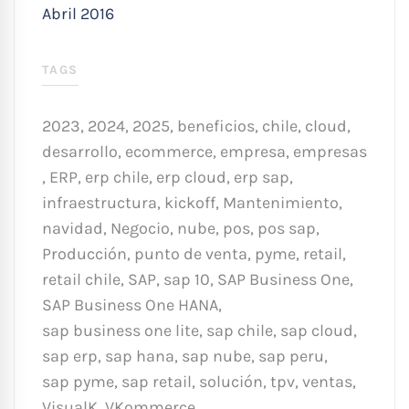
Abril 2016
TAGS
2023
,
2024
,
2025
,
beneficios
,
chile
,
cloud
,
desarrollo
,
ecommerce
,
empresa
,
empresas
,
ERP
,
erp chile
,
erp cloud
,
erp sap
,
infraestructura
,
kickoff
,
Mantenimiento
,
navidad
,
Negocio
,
nube
,
pos
,
pos sap
,
Producción
,
punto de venta
,
pyme
,
retail
,
retail chile
,
SAP
,
sap 10
,
SAP Business One
,
SAP Business One HANA
,
sap business one lite
,
sap chile
,
sap cloud
,
sap erp
,
sap hana
,
sap nube
,
sap peru
,
sap pyme
,
sap retail
,
solución
,
tpv
,
ventas
,
VisualK
,
VKommerce