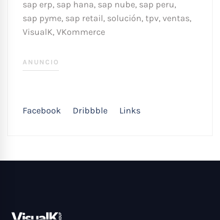
sap erp
,
sap hana
,
sap nube
,
sap peru
,
sap pyme
,
sap retail
,
solución
,
tpv
,
ventas
,
VisualK
,
VKommerce
ANUNCIO
Facebook
Dribbble
Links