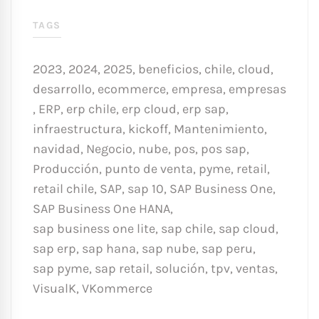
TAGS
2023
,
2024
,
2025
,
beneficios
,
chile
,
cloud
,
desarrollo
,
ecommerce
,
empresa
,
empresas
,
ERP
,
erp chile
,
erp cloud
,
erp sap
,
infraestructura
,
kickoff
,
Mantenimiento
,
navidad
,
Negocio
,
nube
,
pos
,
pos sap
,
Producción
,
punto de venta
,
pyme
,
retail
,
retail chile
,
SAP
,
sap 10
,
SAP Business One
,
SAP Business One HANA
,
sap business one lite
,
sap chile
,
sap cloud
,
sap erp
,
sap hana
,
sap nube
,
sap peru
,
sap pyme
,
sap retail
,
solución
,
tpv
,
ventas
,
VisualK
,
VKommerce