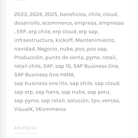
2023
,
2024
,
2025
,
beneficios
,
chile
,
cloud
,
desarrollo
,
ecommerce
,
empresa
,
empresas
,
ERP
,
erp chile
,
erp cloud
,
erp sap
,
infraestructura
,
kickoff
,
Mantenimiento
,
navidad
,
Negocio
,
nube
,
pos
,
pos sap
,
Producción
,
punto de venta
,
pyme
,
retail
,
retail chile
,
SAP
,
sap 10
,
SAP Business One
,
SAP Business One HANA
,
sap business one lite
,
sap chile
,
sap cloud
,
sap erp
,
sap hana
,
sap nube
,
sap peru
,
sap pyme
,
sap retail
,
solución
,
tpv
,
ventas
,
VisualK
,
VKommerce
ANUNCIO