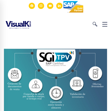
facebook
instagram
youtube
linkedin