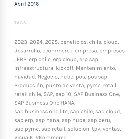
Abril 2016
TAGS
2023
,
2024
,
2025
,
beneficios
,
chile
,
cloud
,
desarrollo
,
ecommerce
,
empresa
,
empresas
,
ERP
,
erp chile
,
erp cloud
,
erp sap
,
infraestructura
,
kickoff
,
Mantenimiento
,
navidad
,
Negocio
,
nube
,
pos
,
pos sap
,
Producción
,
punto de venta
,
pyme
,
retail
,
retail chile
,
SAP
,
sap 10
,
SAP Business One
,
SAP Business One HANA
,
sap business one lite
,
sap chile
,
sap cloud
,
sap erp
,
sap hana
,
sap nube
,
sap peru
,
sap pyme
,
sap retail
,
solución
,
tpv
,
ventas
,
VisualK
,
VKommerce