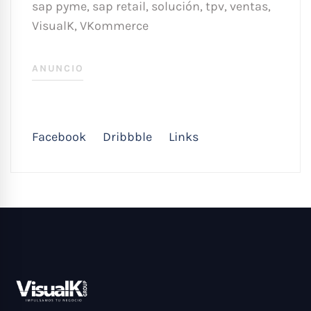
sap pyme
,
sap retail
,
solución
,
tpv
,
ventas
,
VisualK
,
VKommerce
ANUNCIO
Facebook
Dribbble
Links