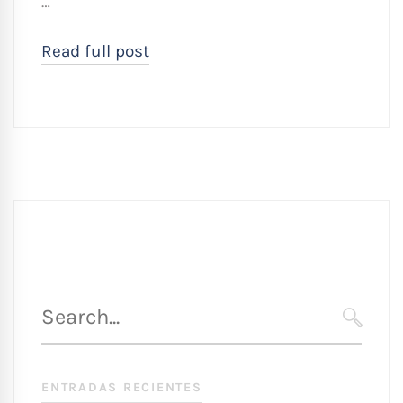
…
Read full post
Búsqueda
para
SEARC
:
ENTRADAS RECIENTES