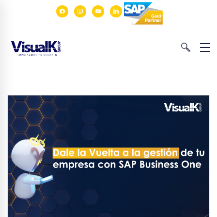
facebook
instagram
youtube
linkedin