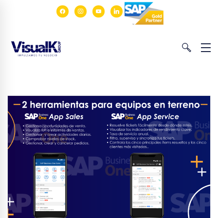
facebook
instagram
youtube
linkedin