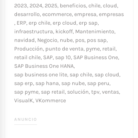
2023
,
2024
,
2025
,
beneficios
,
chile
,
cloud
,
desarrollo
,
ecommerce
,
empresa
,
empresas
,
ERP
,
erp chile
,
erp cloud
,
erp sap
,
infraestructura
,
kickoff
,
Mantenimiento
,
navidad
,
Negocio
,
nube
,
pos
,
pos sap
,
Producción
,
punto de venta
,
pyme
,
retail
,
retail chile
,
SAP
,
sap 10
,
SAP Business One
,
SAP Business One HANA
,
sap business one lite
,
sap chile
,
sap cloud
,
sap erp
,
sap hana
,
sap nube
,
sap peru
,
sap pyme
,
sap retail
,
solución
,
tpv
,
ventas
,
VisualK
,
VKommerce
ANUNCIO