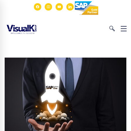
facebook
instagram
youtube
linkedin