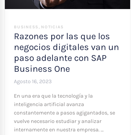
,
BUSINESS
NOTICIAS
Razones por las que los
negocios digitales van un
paso adelante con SAP
Business One
Agosto 16, 2023
En una era que la tecnología y la
inteligencia artificial avanza
constantemente a pasos agigantados, se
vuelve necesario estudiar y analizar
internamente en nuestra empresa. …