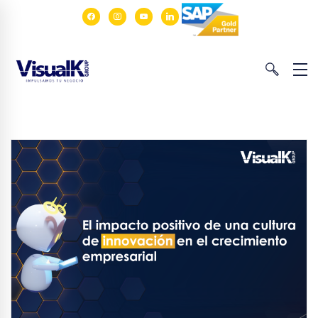
facebook
instagram
youtube
linkedin