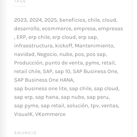
TAGS
2023
,
2024
,
2025
,
beneficios
,
chile
,
cloud
,
desarrollo
,
ecommerce
,
empresa
,
empresas
,
ERP
,
erp chile
,
erp cloud
,
erp sap
,
infraestructura
,
kickoff
,
Mantenimiento
,
navidad
,
Negocio
,
nube
,
pos
,
pos sap
,
Producción
,
punto de venta
,
pyme
,
retail
,
retail chile
,
SAP
,
sap 10
,
SAP Business One
,
SAP Business One HANA
,
sap business one lite
,
sap chile
,
sap cloud
,
sap erp
,
sap hana
,
sap nube
,
sap peru
,
sap pyme
,
sap retail
,
solución
,
tpv
,
ventas
,
VisualK
,
VKommerce
ANUNCIO