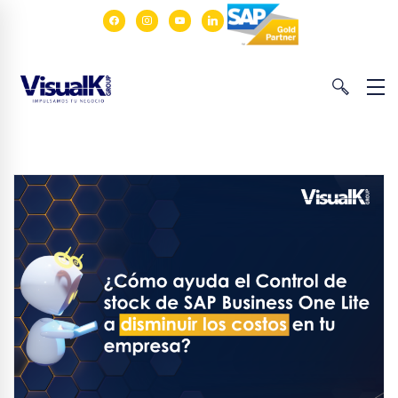
facebook
instagram
youtube
linkedin