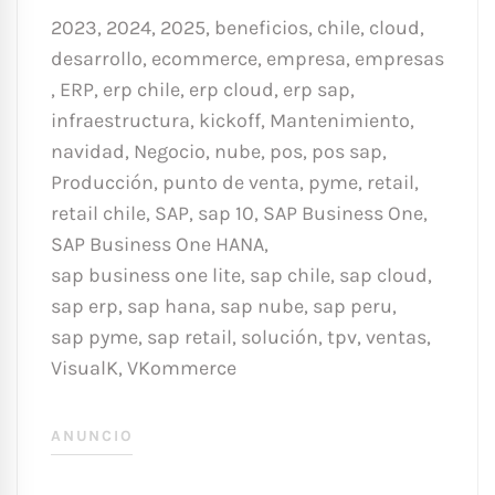
2023
,
2024
,
2025
,
beneficios
,
chile
,
cloud
,
desarrollo
,
ecommerce
,
empresa
,
empresas
,
ERP
,
erp chile
,
erp cloud
,
erp sap
,
infraestructura
,
kickoff
,
Mantenimiento
,
navidad
,
Negocio
,
nube
,
pos
,
pos sap
,
Producción
,
punto de venta
,
pyme
,
retail
,
retail chile
,
SAP
,
sap 10
,
SAP Business One
,
SAP Business One HANA
,
sap business one lite
,
sap chile
,
sap cloud
,
sap erp
,
sap hana
,
sap nube
,
sap peru
,
sap pyme
,
sap retail
,
solución
,
tpv
,
ventas
,
VisualK
,
VKommerce
ANUNCIO