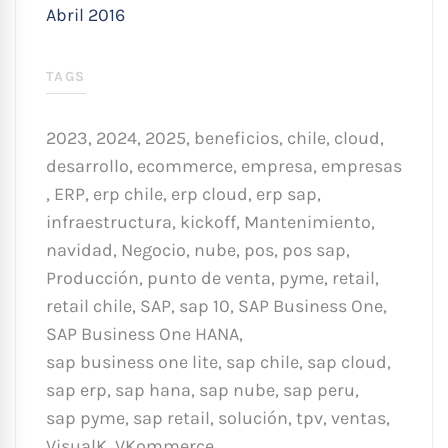
Abril 2016
TAGS
2023
,
2024
,
2025
,
beneficios
,
chile
,
cloud
,
desarrollo
,
ecommerce
,
empresa
,
empresas
,
ERP
,
erp chile
,
erp cloud
,
erp sap
,
infraestructura
,
kickoff
,
Mantenimiento
,
navidad
,
Negocio
,
nube
,
pos
,
pos sap
,
Producción
,
punto de venta
,
pyme
,
retail
,
retail chile
,
SAP
,
sap 10
,
SAP Business One
,
SAP Business One HANA
,
sap business one lite
,
sap chile
,
sap cloud
,
sap erp
,
sap hana
,
sap nube
,
sap peru
,
sap pyme
,
sap retail
,
solución
,
tpv
,
ventas
,
VisualK
,
VKommerce