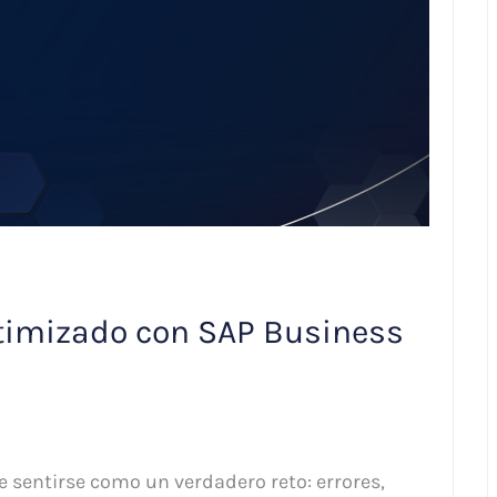
ptimizado con SAP Business
e sentirse como un verdadero reto: errores,