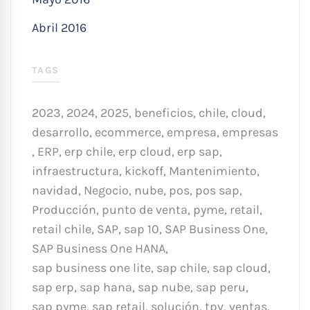
Abril 2016
TAGS
2023
,
2024
,
2025
,
beneficios
,
chile
,
cloud
,
desarrollo
,
ecommerce
,
empresa
,
empresas
,
ERP
,
erp chile
,
erp cloud
,
erp sap
,
infraestructura
,
kickoff
,
Mantenimiento
,
navidad
,
Negocio
,
nube
,
pos
,
pos sap
,
Producción
,
punto de venta
,
pyme
,
retail
,
retail chile
,
SAP
,
sap 10
,
SAP Business One
,
SAP Business One HANA
,
sap business one lite
,
sap chile
,
sap cloud
,
sap erp
,
sap hana
,
sap nube
,
sap peru
,
sap pyme
,
sap retail
,
solución
,
tpv
,
ventas
,