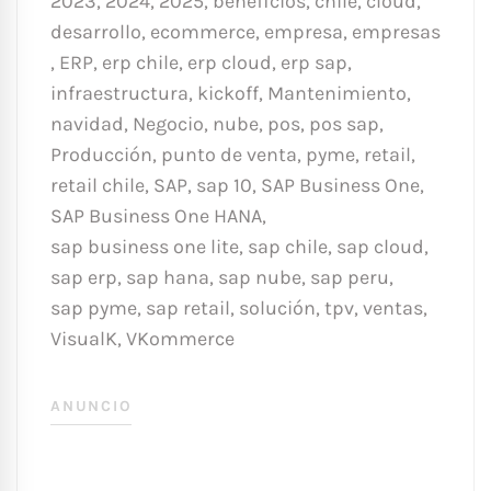
2023
,
2024
,
2025
,
beneficios
,
chile
,
cloud
,
desarrollo
,
ecommerce
,
empresa
,
empresas
,
ERP
,
erp chile
,
erp cloud
,
erp sap
,
infraestructura
,
kickoff
,
Mantenimiento
,
navidad
,
Negocio
,
nube
,
pos
,
pos sap
,
Producción
,
punto de venta
,
pyme
,
retail
,
retail chile
,
SAP
,
sap 10
,
SAP Business One
,
SAP Business One HANA
,
sap business one lite
,
sap chile
,
sap cloud
,
sap erp
,
sap hana
,
sap nube
,
sap peru
,
sap pyme
,
sap retail
,
solución
,
tpv
,
ventas
,
VisualK
,
VKommerce
ANUNCIO