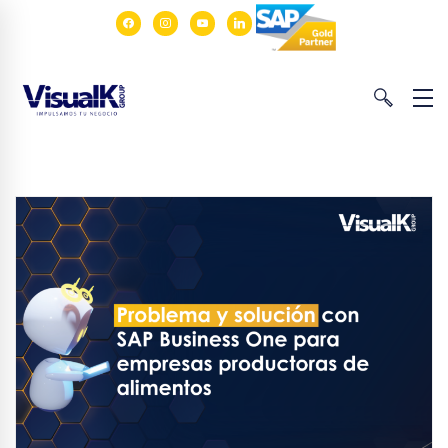
facebook
instagram
youtube
linkedin