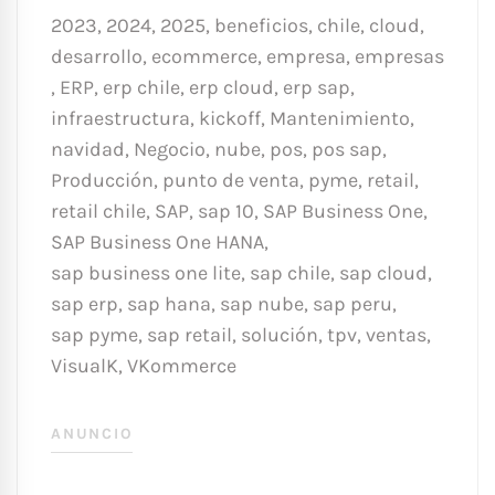
2023
,
2024
,
2025
,
beneficios
,
chile
,
cloud
,
desarrollo
,
ecommerce
,
empresa
,
empresas
,
ERP
,
erp chile
,
erp cloud
,
erp sap
,
infraestructura
,
kickoff
,
Mantenimiento
,
navidad
,
Negocio
,
nube
,
pos
,
pos sap
,
Producción
,
punto de venta
,
pyme
,
retail
,
retail chile
,
SAP
,
sap 10
,
SAP Business One
,
SAP Business One HANA
,
sap business one lite
,
sap chile
,
sap cloud
,
sap erp
,
sap hana
,
sap nube
,
sap peru
,
sap pyme
,
sap retail
,
solución
,
tpv
,
ventas
,
VisualK
,
VKommerce
ANUNCIO