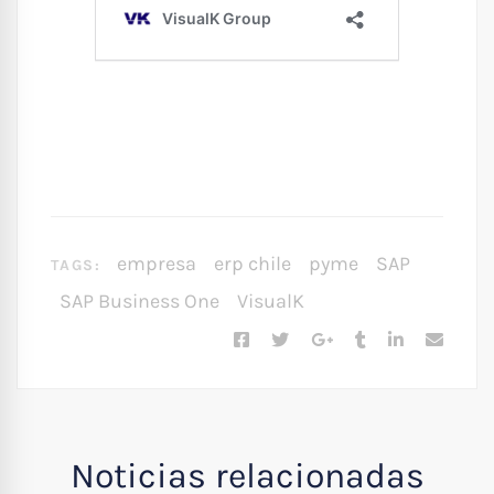
empresa
erp chile
pyme
SAP
TAGS:
SAP Business One
VisualK
Noticias relacionadas