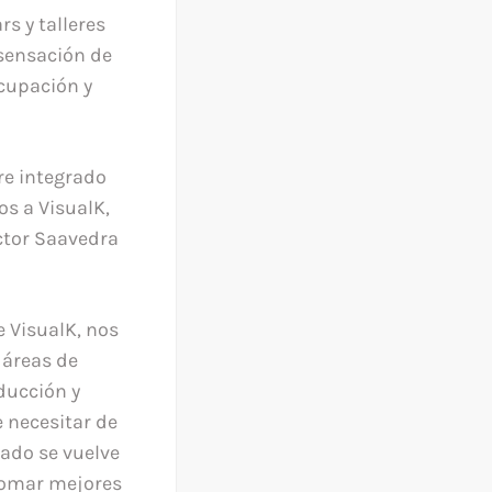
s y talleres
sensación de
cupación y
re integrado
s a VisualK,
ctor Saavedra
 VisualK, nos
 áreas de
ducción y
 necesitar de
ado se vuelve
 tomar mejores