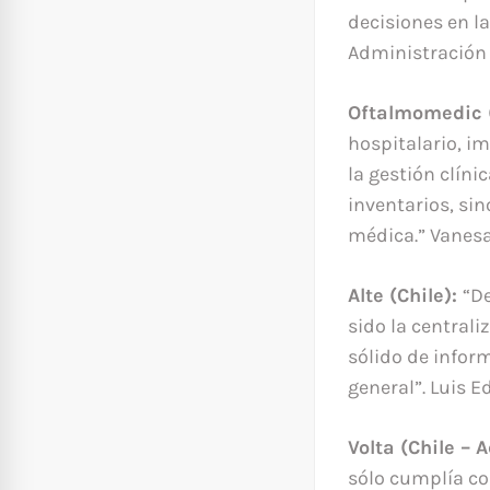
decisiones en l
Administración 
Oftalmomedic (
hospitalario, i
la gestión clíni
inventarios, sin
médica.” Vanesa 
Alte (Chile):
“D
sido la central
sólido de infor
general”. Luis E
Volta (Chile –
sólo cumplía co