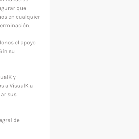
egurar que
nos en cualquier
terminación.
donos el apoyo
Sin su
ualK y
s a VisualK a
jar sus
tegral de