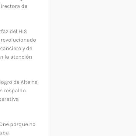
directora de
faz del HIS
a revolucionado
inanciero y de
en la atención
ogro de Alte ha
un respaldo
perativa
One porque no
daba