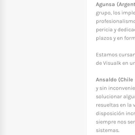
Agunsa (Argen
grupo, los impl
profesionalismo
pericia y dedic
plazos y en form
Estamos cursan
de Visualk en un
Ansaldo (Chile
y sin inconveni
solucionar algu
resueltas en la
disposición inc
siempre nos sen
sistemas.