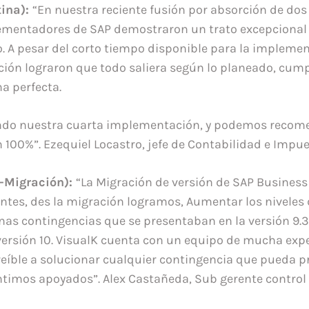
tina):
“En nuestra reciente fusión por absorción de do
ementadores de SAP demostraron un trato excepcional 
. A pesar del corto tiempo disponible para la implemen
ación lograron que todo saliera según lo planeado, cum
a perfecta.
do nuestra cuarta implementación, y podemos recome
 100%”. Ezequiel Locastro, jefe de Contabilidad e Impue
 -Migración):
“La Migración de versión de SAP Busines
entes, des la migración logramos, Aumentar los niveles
nas contingencias que se presentaban en la versión 9.3
 versión 10. VisualK cuenta con un equipo de mucha exp
reíble a solucionar cualquier contingencia que pueda p
timos apoyados”. Alex Castañeda, Sub gerente control 