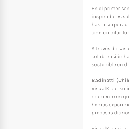
En el primer se
inspiradores so
hasta corporaci
sido un pilar f
A través de ca
colaboración ha
sostenible en d
Badinotti (Chil
VisualK por su 
momento en que 
hemos experime
procesos diarios
VisualK ha sido