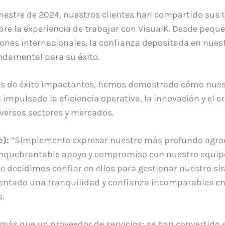
mestre de 2024, nuestros clientes han compartido sus 
bre la experiencia de trabajar con VisualK. Desde peq
ones internacionales, la confianza depositada en nues
undamental para su éxito.
sos de éxito impactantes, hemos demostrado cómo nues
 impulsado la eficiencia operativa, la innovación y el c
iversos sectores y mercados.
e):
“Simplemente expresar nuestro más profundo agra
inquebrantable apoyo y compromiso con nuestro equipo
decidimos confiar en ellos para gestionar nuestro si
ntado una tranquilidad y confianza incomparables en
.
 más que un proveedor de servicios; se han convertido 