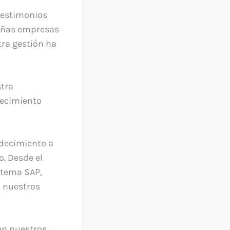
testimonios
ueñas empresas
tra gestión ha
tra
recimiento
decimiento a
. Desde el
stema SAP,
 nuestros
en nuestros