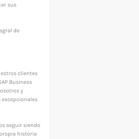
jar sus
tegral de
estros clientes
SAP Business
osotros y
 excepcionales
os seguir siendo
propia historia