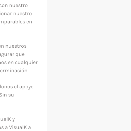
con nuestro
ionar nuestro
omparables en
en nuestros
egurar que
nos en cualquier
terminación.
donos el apoyo
Sin su
ualK y
s a VisualK a