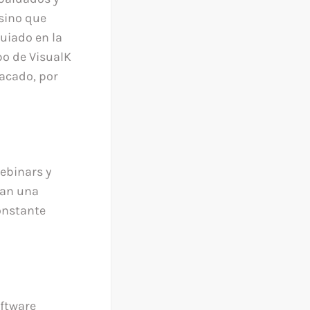
sino que
uiado en la
po de VisualK
acado, por
webinars y
ran una
onstante
oftware