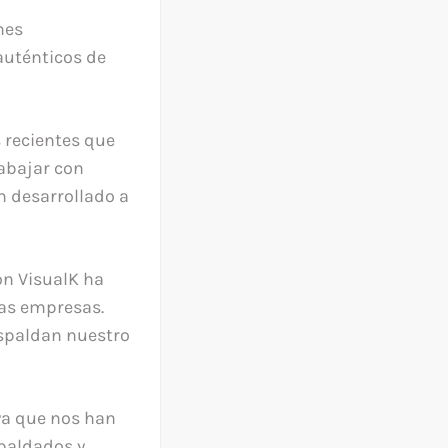
nes
auténticos de
 recientes que
rabajar con
n desarrollado a
on VisualK ha
sas empresas.
espaldan nuestro
ya que nos han
spaldados y