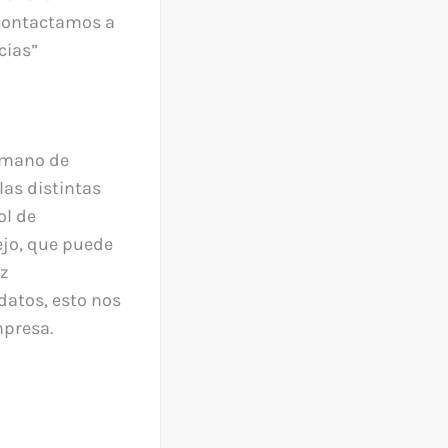
 contactamos a
cias”
 mano de
las distintas
ol de
ejo, que puede
ez
datos, esto nos
mpresa.