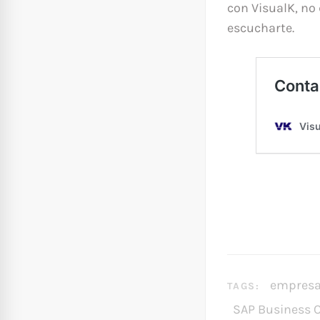
con VisualK, no
escucharte.
empres
TAGS:
SAP Business 