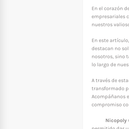
En el corazón d
empresariales c
nuestros valio
En este artícul
destacan no sol
nosotros, sino 
lo largo de nues
A través de est
transformado po
Acompáñanos en 
compromiso con 
Nicopoly
permitido dar u