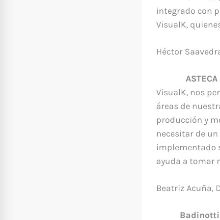
integrado con p
VisualK, quiene
Héctor Saavedr
ASTECA
VisualK, nos per
áreas de nuestr
producción y mo
necesitar de un
implementado se
ayuda a tomar m
Beatriz Acuña, 
Badinott