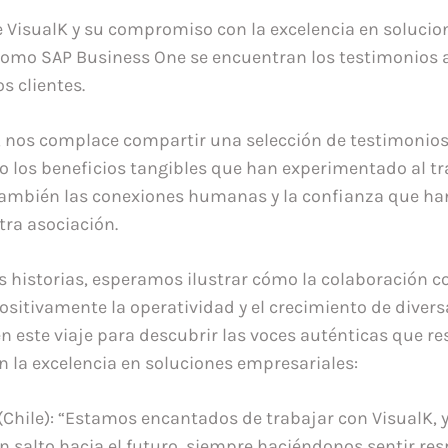
e VisualK y su compromiso con la excelencia en solucio
omo SAP Business One se encuentran los testimonios 
sos clientes.
o, nos complace compartir una selección de testimonios
o los beneficios tangibles que han experimentado al t
también las conexiones humanas y la confianza que ha
tra asociación.
as historias, esperamos ilustrar cómo la colaboración c
sitivamente la operatividad y el crecimiento de diver
este viaje para descubrir las voces auténticas que r
la excelencia en soluciones empresariales:
(Chile): “Estamos encantados de trabajar con VisualK, 
n salto hacia el futuro, siempre haciéndonos sentir re