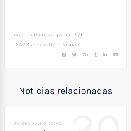
empresa
pyme
SAP
TAGS:
SAP Business One
VisualK
Noticias relacionadas
20
,
BUSINESS
NOTICIAS